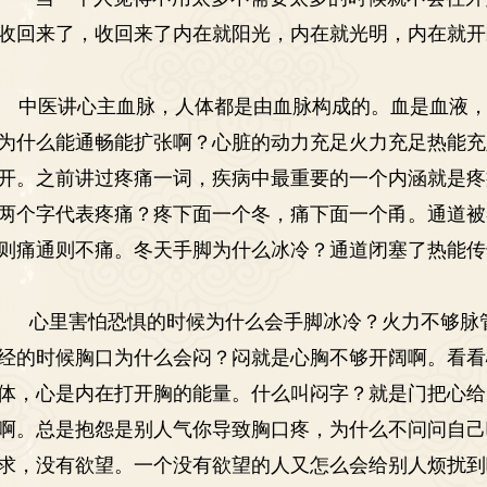
收回来了，收回来了内在就阳光，内在就光明，内在就开
中医讲心主血脉，人体都是由血脉构成的。血是血液
为什么能通畅能扩张啊？心脏的动力充足火力充足热能充
开。之前讲过疼痛一词，疾病中最重要的一个内涵就是疼
两个字代表疼痛？疼下面一个冬，痛下面一个甬。通道被
则痛通则不痛。冬天手脚为什么冰冷？通道闭塞了热能传
心里害怕恐惧的时候为什么会手脚冰冷？火力不够脉
经的时候胸口为什么会闷？闷就是心胸不够开阔啊。看看
体，心是内在打开胸的能量。什么叫闷字？就是门把心给
啊。总是抱怨是别人气你导致胸口疼，为什么不问问自己
求，没有
欲望
。一个没有欲望的人又怎么会给别人烦扰到