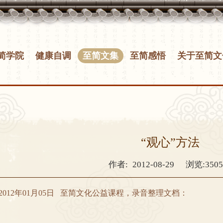
简学院
健康自调
至简文集
至简感悟
关于至简文
“观心”方法
作者:
2012-08-29
浏览:350
2012年01月05日
至简文化公益课程，录音整理文档：