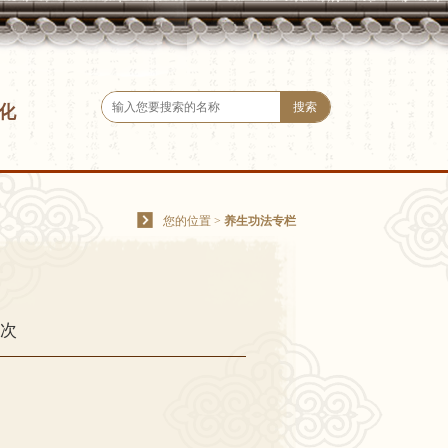
化
您的位置
>
养生功法专栏
5次