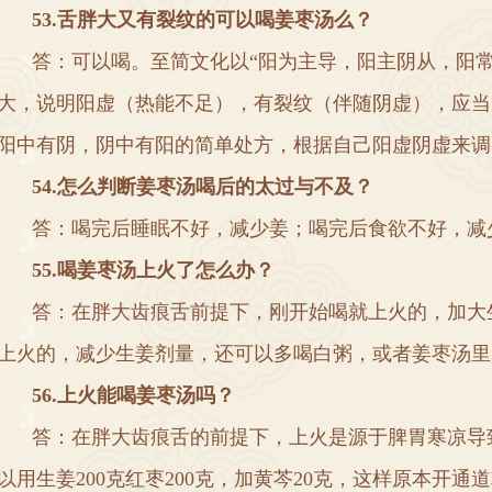
5
3
.
舌胖大又有裂纹的可以喝姜枣汤么
？
答
：
可以喝
。
至简文化以
“
阳为主导
，
阳主阴从
，
阳
大
，
说明阳虚
（
热能不足
），
有裂纹
（
伴随阴虚
），
应当
阳中有阴
，
阴中有阳的简单处方
，
根据自己阳虚阴虚来调
5
4
.
怎么判断姜枣汤喝后的太过与不及
？
答
：
喝完后睡眠不好
，
减少姜
；
喝完后食欲不好
，
减
5
5
.
喝姜枣汤上火了怎么办
？
答
：
在胖大齿痕舌前提下
，
刚开始喝就上火的
，
加大
上火的
，
减少生姜剂量
，
还可以多喝白粥
，
或者姜枣汤里
5
6
.
上火能喝姜枣汤吗
？
答
：
在胖大齿痕舌的前提下
，
上火是源于脾胃寒凉导
以用生姜
200
克红枣
200
克
，
加黄芩
20
克
，
这样原本开通道