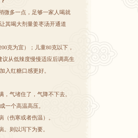
？
稍微多一点
，
足够一家人喝就
让其喝大剂量姜枣汤开通道
200
克为宜
）；
儿童
80
克以下
，
建议从低辣度慢慢适应后调高生
加入红糖口感更好
。
满
，
气堵住了
，
气降不下去
。
成一个高温高压
。
病
（
伤寒或者伤温
）。
病
。
则以泻下为要
。