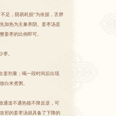
常不足
，
阴易耗损
”
为依据
，
舌胖
先加热为主兼养阴
。
姜枣汤是
整姜枣的比例即可
。
少枣
。
生姜剂量
；
喝一段时间后出现
放白米煮粥
。
致通道不通热能不降反逆
，
可
攻邪的姜枣汤就具备了下降的