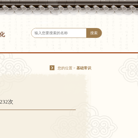
化
您的位置
>
基础常识
）
232次