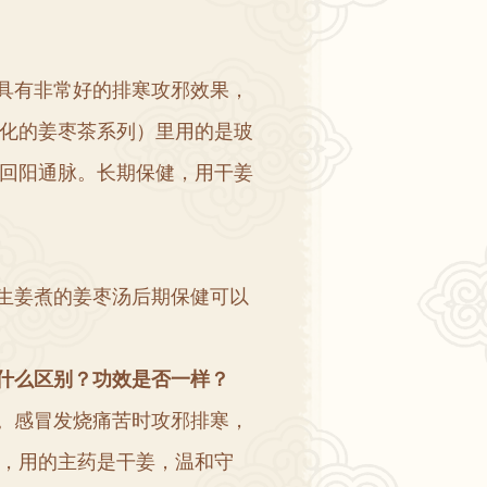
具有非常好的排寒攻邪效果
，
化的姜枣茶系列
）
里用的是玻
回阳通脉
。
长期保健
，
用干姜
生姜煮的姜枣汤后期保健可以
什么区别
？
功效是否一样
？
。
感冒发烧痛苦时攻邪排寒
，
，
用的主药是干姜
，
温和守