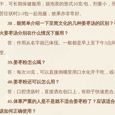
中
，
可长期保健服用
，
袋泡茶的形式
10
克
/
包
，
剂量小
，
苦症状时
2-3
包一起泡服
，
效果亦非常好
。
3
8
．
能简单介绍一下至简文化的几种姜枣汤的区别
？
火姜枣汤分别在什么情况下服用
？
答
：
作用从名字就已体现
。
一般都是早上至下午
3
点
变
。
3
9
.
姜枣粉怎么喝
？
答
：
每次
10
克
，
可以直接倒嘴里用口水化开干吃
，
或
40
.
姜枣粉还可以怎么用
？
答
：
口腔溃疡时
，
直接洒在创口上
，
有助于快速愈合
4
1
.
体寒严重的人是不是就不适合姜枣粉了
？
应该适合
该如何正确使用
？