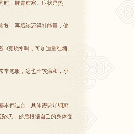
同时
，
脾胃虚寒
。
症状是热
恢复
。
再后续还得补能量
，
健
各
8
克烧水喝
，
可加适量红糖
。
来常泡服
，
这也比较温和
，
小
基本都适合
，
具体需要详细辩
汤
3
天
，
然后根据自己的身体变