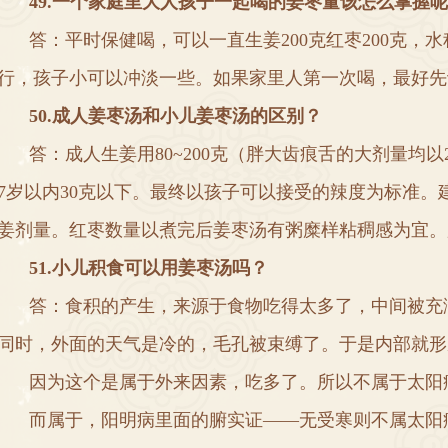
4
9
.
一个家庭里大人孩子一起喝的姜枣量该怎么掌握呢
答
：
平时保健喝
，
可以一直生姜
200
克红枣
200
克
，
水
行
，
孩子小可以冲淡一些
。
如果家里人第一次喝
，
最好先
50
.
成人姜枣汤和小儿姜枣汤的区别
？
答
：
成人生姜用
80~200
克
（
胖大齿痕舌的大剂量均以
7
岁以内
30
克以下
。
最终以孩子可以接受的辣度为标准
。
姜剂量
。
红枣数量以煮完后姜枣汤有粥糜样粘稠感为宜
。
5
1
.
小儿积食可以用姜枣汤吗
？
答
：
食积的产生
，
来源于食物吃得太多了
，
中间被充
同时
，
外面的天气是冷的
，
毛孔被束缚了
。
于是内部就形
因为这个是属于外来因素
，
吃多了
。
所以不属于太阳
而属于
，
阳明病里面的腑实证
——
无受寒则不属太阳