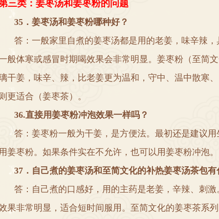
第三类
：
姜枣汤和姜枣粉的问题
3
5
．
姜枣汤和姜枣粉哪种好
？
答
：
一般家里自煮的姜枣汤都是用的老姜
，
味辛辣
，
一般体寒或感冒时期喝效果会非常明显
。
姜枣粉
（
至简文
璃干姜
，
味辛
、
辣
，
比老姜更为温和
，
守中
、
温中散寒
、
则更适合
（
姜枣茶
）。
3
6
.
直接用姜枣粉冲泡效果一样吗
？
答
：
姜枣粉一般为干姜
，
是方便法
。
最初还是建议用
用姜枣粉
。
如果条件实在不允许
，
也可以用姜枣粉冲泡
。
3
7
．
自己煮的姜枣汤和至简文化的补热姜枣汤茶包有
答
：
自己煮的口感好
，
用的主药是老姜
，
辛辣
、
刺激
效果非常明显
，
适合短时间服用
。
至简文化的姜枣茶系列