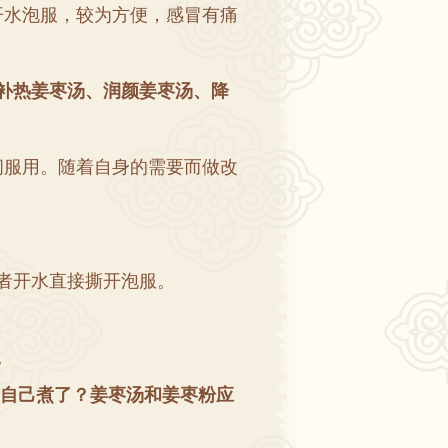
开水泡服
，
较为方便
，
感冒有痛
补热姜枣汤
、
润颜姜枣汤
、
降
间服用
。
随着自身的需要而做改
者开水直接撕开泡服
。
。
自己煮了
？
姜枣汤和姜枣粉应