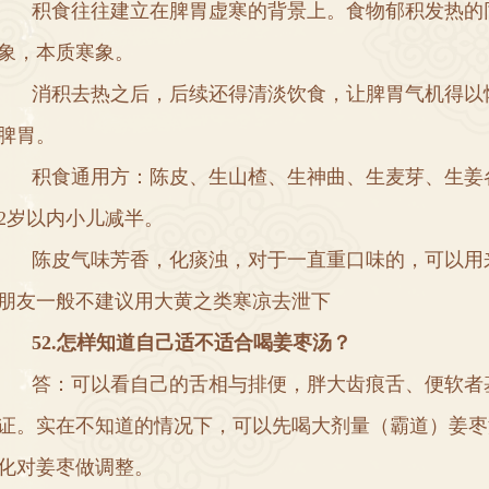
积食往往建立在脾胃虚寒的背景上
。
食物郁积发热的
象
，
本质寒象
。
消积去热之后
，
后续还得清淡饮食
，
让脾胃气机得以
脾胃
。
积食通用方
：
陈皮
、
生山楂
、
生神曲
、
生麦芽
、
生姜
2
岁以内小儿减半
。
陈皮气味芳香
，
化痰浊
，
对于一直重口味的
，
可以用
朋友一般不建议用大黄之类寒凉去泄下
5
2
.
怎样知道自己适不适合喝姜枣汤
？
答
：
可以看自己的舌相与排便
，
胖大齿痕舌
、
便软者
证
。
实在不知道的情况下
，
可以先喝大剂量
（
霸道
）
姜枣
化对姜枣做调整
。