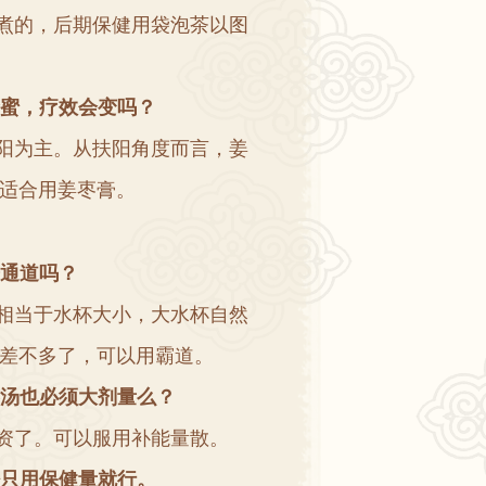
煮的
，
后期保健用袋泡茶以图
蜜
，
疗效会变吗
？
阳为主
。
从扶阳角度而言
，
姜
适合用姜枣膏
。
通道吗
？
相当于水杯大小
，
大水杯自然
差不多了
，
可以用霸道
。
汤也必须大剂量么
？
资了
。
可以服用补能量散
。
只用保健量就行
。