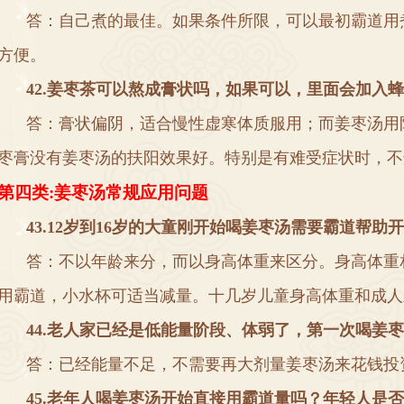
答
：
自己煮的最佳
。
如果条件所限
，
可以最初霸道用
方便
。
4
2
.
姜枣茶可以熬成膏状吗
，
如果可以
，
里面会加入蜂
答
：
膏状偏阴
，
适合慢性虚寒体质服用
；
而姜枣汤用
枣膏没有姜枣汤的扶阳效果好
。
特别是有难受症状时
，
不
第四类
:
姜枣汤常规应用问题
4
3.12
岁到
16
岁的大童刚开始喝姜枣汤需要霸道帮助开
答
：
不以年龄来分
，
而以身高体重来区分
。
身高体重
用霸道
，
小水杯可适当减量
。
十几岁儿童身高体重和成人
44
.
老人家已经是低能量阶段
、
体弱了
，
第一次喝姜枣
答
：
已经能量不足
，
不需要再大剂量姜枣汤来花钱投
4
5
.
老年人喝姜枣汤开始直接用霸道量吗
？
年轻人是否