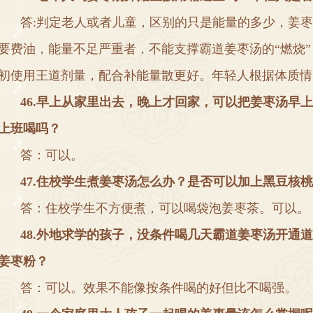
答
:
判定老人或者儿童
，
区别的只是能量的多少
，
姜枣
要费油
，
能量不足严重者
，
不能支撑霸道姜枣汤的
“
燃烧
初使用王道剂量
，
配合补能量散更好
。
年轻人根据体质情
4
6.
早上从家里出去
，
晚上才回家
，
可以把姜枣汤早上
上班喝吗
？
答
：
可以
。
4
7
.
住校学生煮姜枣汤怎么办
？
是否可以加上黑豆核桃
答
：
住校学生不方便煮
，
可以喝袋泡姜枣茶
。
可以
。
4
8
.
外地求学的孩子
，
没条件喝几天霸道姜枣汤开通道
姜枣粉
？
答
：
可以
。
效果不能像按条件喝的好但比不喝强
。