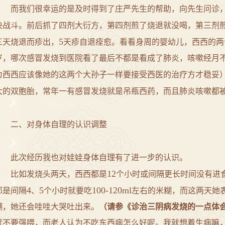
而我们很幸运的是及时得到了
庄严
先生的帮助，
向
先生问诊
决战斗。前后抓了四剂大衍方，第四剂煎了烧退就没喝，第三剂
5
三天烧退而疹出，
天疹自退痊愈。看看身周的婴幼儿，西西的两
岁，哪次感冒发烧到医院看了最后不都是看成了肺炎，咳嗽经月
为西西应该像她的这两个大孙子一样要接受西医的治疗方才稳妥
大的双胞胎，常年一有感冒发烧就是吊瓶西药，而且肺炎咳嗽都
二、对身体自理的认识调整
此次经历我也对娃娃身体自理有了进一步的认识。
12
比如发烧头两天，西西都是
个小时或间隔更长时间没有进
4
5
100-120ml
都是间隔
、
个小时就要吃
左右的米糊，而这两天她
糊，她还会哇哇大哭吐出来。
（请参《诊治三阴病发烧的一点体
就不要强喂，而老人认为不吃东西病怎么好呢。我就想着生病嘛