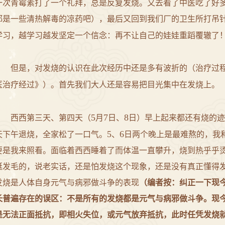
一次青霉素打了一个礼拜，总是反复发烧。又去看了中医吃了好
都是一些清热解毒的凉药吧），最后又回到我们厂的卫生所打吊
学习，越学习越发坚定一个信念：再不让自己的娃娃重蹈覆辙了
但是，对发烧的认识在此次经历中还是多有波折的（治疗过
医治疗经过
》）。首先我们大人还是容易把目光集中在发烧上。
5
7
8
西西第三天、第四天（
月
日
、
日）早上起来都还有烧的迹
5
6
天下午退烧，全家松了一口气。
、
日两个晚上是最难熬的，我
要是我来照看。面临着西西睡着了而体温一直攀升，烧到热乎乎
挺发毛的，说老实话，还是怕发烧这个现象，还是没有真正懂得
发烧是人体自身元气与病邪做斗争的表现
（编者按：纠正一下现今
长普遍存在的误区：不是所有的发烧都是元气与病邪做斗争。现
是无法正面抵抗，即相火失位，或元气放弃抵抗，此时任凭发烧