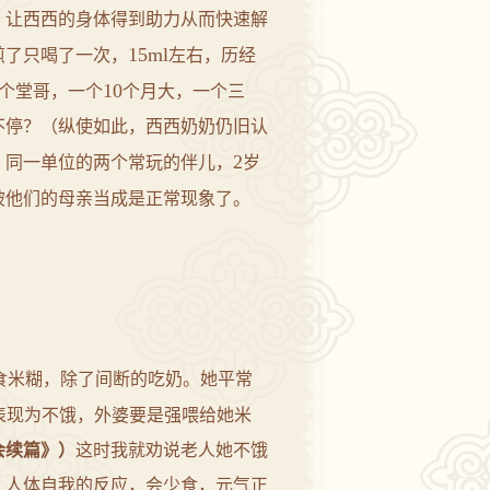
，让西西的身体得到助力从而快速解
15ml
煎了只喝了一次，
左右，历经
10
个堂哥，一个
个月大，一个三
不停？（纵使如此，西西奶奶仍旧认
2
）同一单位的两个常玩的伴儿，
岁
被他们的母亲当成是正常现象了。
食米糊，除了间断的吃奶。她平常
表现为不饿，外婆要是强喂给她米
会续篇》）
这时我就劝说老人她不饿
，人体自我的反应，会少食，元气正