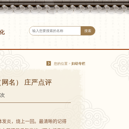
化
您的位置
>
妇幼专栏
（网名） 庄严点评
0次
体发炎，烧上一回。最清晰的记得