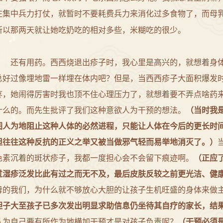
在集中兵力打仗，就暂时不要耗费兵力来消化过多食物了，而母
所以那两天就让她吃奶吃的相对多些，米糊吃的很少。
还有用药。西西烧退出疹子时，我心里是高兴的，就想着身
总好过像埋地雷一样埋在体内吧？但是，当西西疹子大面积爆发
疼，她闹得厉害时我也顶不住心理压力了，就想着要不弄点啥药
什么的。而先生批评了我们这种意欲人为干预的想法。
（当时我
图人为地阻止这种人体的必然进程，只能让人体在今后的更长时
但往往这种反抗的正义之举又被当做邪气轻而易举地消灭了。
）
色素沉着的斑状疹子，我都一度担心会不会留下痕迹啊。
（正应
过湿疹泛发比此有过之而无不及，最后皮肤反较之前更光洁、健
母的我们，为什么就不够放心大胆的让孩子生机旺盛的身体来做
胆子大至孩子已多次发出明显求助信息仍坐待其自疗的家长，结
认为自己要有所作为地横加干预才是对孩子负责呢？
（干预必须