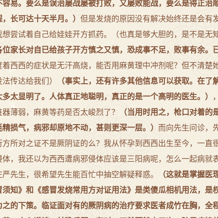
不容易。要么是误治屡战屡被打败，又屡败能战，要么是得正治
程，长可达十天半月。）
但是发烧的原因没有解决始终还是会有
我想尝试着自己给娃娃开方抓药。（也真是够大胆的，是不是无
各位家长对自已给孩子开方慎之又慎，恐成事不足，败事有余。
度着西西的症状是无汗高烧，能否用麻黄理中冲剂呢？但不清楚
没法传达给我们）
（事实上，还有许多其他信息可以获取。在了
太多太显明了。人体真正地聪明，真正的是一个高明的医生。）
脏器薄弱，麻黄等药是否太峻烈了？
（当用时用之，枪口对着的
耗精损气，病邪却原地不动，甚则更深一层。）
而
向
先生问诊，
衍方所对之证不是厥阴证的么？我从怀孕到西西出生至今，一直
侵体，我还以为西西遭病邪侵体应该是三阳病呢，怎么一起病就
庄严
先生，很希望先生能百忙中抽空解疑释惑。
（这就是掌握医
冒须知》和《感冒发烧常用方对证用法》是类傻瓜相机用法，是
为之的下策。临证面对有的厥阴病的治疗要求医者成竹在胸，全