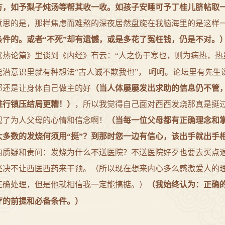
方，如予梨子炖汤等帮其收一收。如孩子安睡可予丁桂儿脐帖取
意思的是，那样焦虑而难熬的深夜居然盘旋在我脑海里的是这样一
条件的。或者“不死”却有遗憾，或是多花了冤枉钱，仍是不对。
《热论篇》里谈到《内经》有云：“人之伤于寒也，则为病热，热
能潜意识里就有种想法“古人诚不欺我也”，
呵呵。论坛里有先生
那还是让身体自己做主的好
（当人体屡屡发出求助的信息仍不管
进行镇压结局更糟！）
，所以我觉得自己面对西西发烧那真是挺过
现了为人父母的心情和信念啊！
（当每一位父母都有正确理念和
大多数的发烧何须用“挺”？到那时您一边有信心，该出手就出手
的质疑和责问：发烧为什么不送医院？不送医院好歹也要去买点
坚决不让西医西药来干预。（所以现在想来内心多么感激爱人的
正确处理，但是他就相信我一定能搞掂。）
（我始终认为：
正确
疗的前提和必备条件。
）