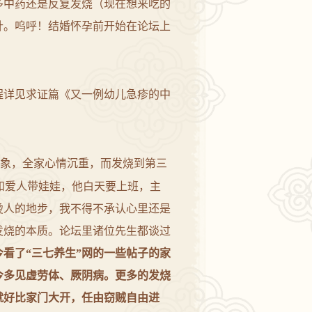
多中药还是反复发烧（现在想来吃的
针。呜呼！结婚怀孕前开始在论坛上
！
程详见求证篇《
又一例幼儿急疹的中
象，全家心情沉重，而发烧到第三
和爱人带娃娃，他白天要上班，主
烫人的地步，我不得不承认心里还是
发烧的本质。论坛里
诸位
先生都谈过
看了“三七养生”网的一些帖子的家
今多见虚劳体、厥阴病。更多的发烧
就好比家门大开，任由窃贼自由进