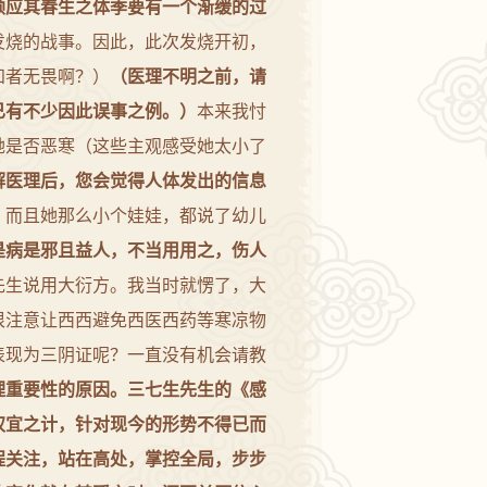
顺应其春生之体季要有一个渐缓的过
发烧的战事。因此，此次发烧开初，
知者无畏啊？）
（医理不明之前，请
已有不少因此误事之例。）
本来我忖
她是否恶寒（这些主观感受她太小了
解医理后，您会觉得人体发出的信息
，而且她那么小个娃娃，都说了幼儿
是病是邪且益人，不当用用之，伤人
先生说用大衍方。我当时就愣了，大
很注意让西西避免西医西药等寒凉物
表现为三阴证呢？一直没有机会请教
理重要性的原因。三七生先生的《感
权宜之计，针对现今的形势不得已而
程关注，站在高处，掌控全局，步步