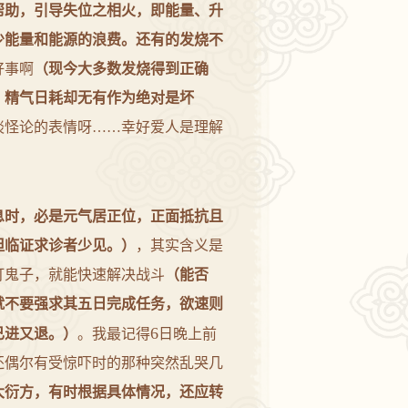
帮助，引导失位之相火，即能量、升
少能量和能源的浪费。还有的发烧不
好事啊
（现今大多数发烧得到正确
，精气日耗却无有作为绝对是坏
谈怪论的表情呀……幸好爱人是理解
息时，必是元气居正位，正面抵抗且
但临证求诊者少见。）
，其实含义是
打鬼子，就能快速解决战斗
（能否
就不要强求其五日完成任务，欲速则
6
已进又退。）
。我最记得
日晚上前
还偶尔有受惊吓时的那种突然乱哭几
大衍方，有时根据具体情况，还应转