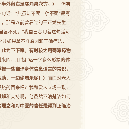
一半外敷右足底涌泉穴等。）
。但有
句话：“热虽甚不死”
（“不死”是有
）
，那是以前曾看过的
王正龙
先生
虽甚不死。”我自己念叨着这句话可
说过如果拿不准原因和正确疗法，
，此为下下策。有时较之用寒凉药物
来的，用“挺”这一字多么形象的体
掌握一些翻译身体信息语言的常识，
相助，一边偷着乐呢！）
而面对老人
退烧药回来吧？我和爱人立场一致，
理解和支持啊，他虽然不清楚该如何
的理念和对中医的信任是得到正确治