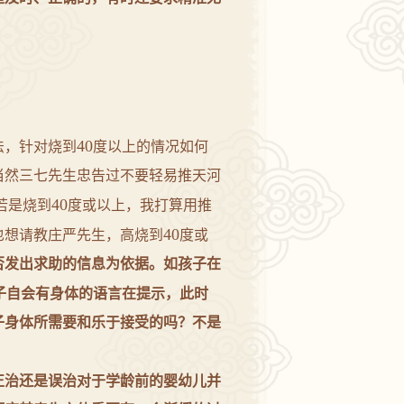
40
法，针对烧到
度以上的情况如何
当然三七先生忠告过不要轻易推天河
40
若是烧到
度或以上，我打算用推
40
也想请教
庄严
先生，高烧到
度或
否发出求助的信息为依据。如孩子在
子自会有身体的语言在提示，此时
子身体所需要和乐于接受的吗？不是
正治还是误治对于学龄前的婴幼儿并