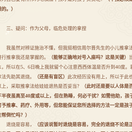
误的。）
三、疑问：作为父母，临危处理的拿捏
我虽然对辨证施治不懂，但我挺相信
周尔晋
先生的小儿推拿
进行推拿我还是掌握的。
（能够正确地对号入座吗？这是关键）
5
6
40
水，所以在
、
日晚上我就留个心注意西西体温是否升到
度。
拿法先助其退烧。
（还是有盲区）
此次经历没有用上，所以于此
以上，采取推拿法给娃娃退热是否妥当？
（此时还是要以人体是
40
下半夜虽高至
度或以上，但在熟睡，何必干扰？如需他助，孩
可予推拿、药疗、外用等，但您能保证您所选择的方法一定是孩
在帮倒忙吗？）
退烧是容易，
（应该说暂时退烧是容易，完全的退烧不论是