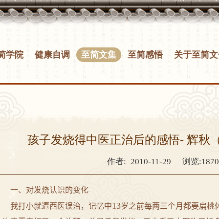
简学院
健康自调
至简文集
至简感悟
关于至简文
孩子发烧得中医正治后的感悟- 辉秋
作者:
2010-11-29
浏览:187
一、对发烧认识的变化
13
我打小就遭西医误治，记忆中
岁之前每两三个月都要扁桃