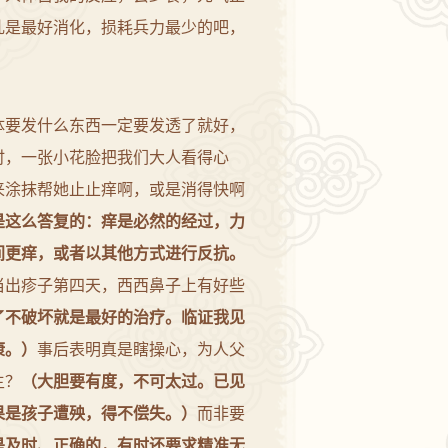
乳是最好消化，损耗兵力最少的吧，
体要发什么东西一定要发透了就好，
时，一张小花脸把我们大人看得心
来涂抹帮她止止痒啊，或是消得快啊
是这么答复的：
痒是必然的经过，力
间更痒，或者以其他方式进行反抗。
当出疹子第四天，西西鼻子上有好些
了不破坏就是最好的治疗。临证我见
康。）
事后表明真是瞎操心，为人父
主？
（大胆要有度，不可太过。已见
果是孩子遭殃，得不偿失。）
而非要
是及时、正确的，有时还要求精准无