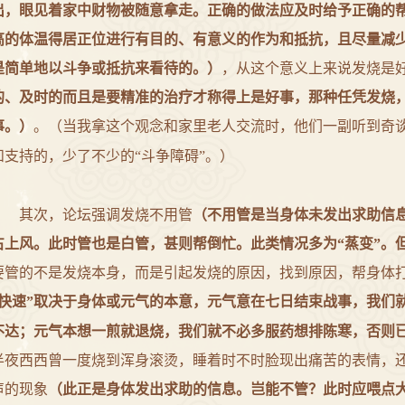
出，眼见着家中财物被随意拿走。正确的做法应及时给予正确的
高的体温得居正位进行有目的、有意义的作为和抵抗，且尽量减
是简单地以斗争或抵抗来看待的。）
，从这个意义上来说发烧是
的、及时的而且是要精准的治疗才称得上是好事，那种任凭发烧
事。）
。（当我拿这个观念和家里老人交流时，他们一副听到奇
和支持的，少了不少的“斗争障碍”。）
其次，论坛强调发烧不用管
（不用管是当身体未发出求助信
占上风。此时管也是白管，甚则帮倒忙。此类情况多为“蒸变”。
要管的不是发烧本身，而是引起发烧的原因，找到原因，帮身体
“快速”取决于身体或元气的本意，元气意在七日结束战事，我们
不达；元气本想一煎就退烧，我们就不必多服药想排陈寒，否则
半夜西西曾一度烧到浑身滚烫，睡着时不时脸现出痛苦的表情，
声的现象
（此正是身体发出求助的信息。岂能不管？此时应喂点