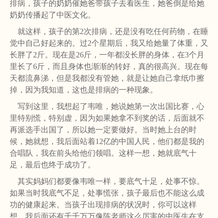
排病，孩子的奶奶催她爸带孩子去看医生，她爸倒是给她
奶奶传播起了中医文化。
就这样，孩子的第
2
次排病，还是没有吃任何药物，在睡
觉中自己好起来的。过
2
个星期后，我又给她量了体重，又
长胖了
2
斤。现在是
26
斤，一年都没长胖的身体，在
3
个月
里长了
6
斤，而且身体也渐渐的转好，真的很高兴。现在每
天都流鼻涕，但是我都没有管她，就是让她自己拿纸巾擦
掉，因为我知道，这也是排病的一种现象。
写到这里，我想起了韦唯，她说她第一次出国比赛，心
里特别慌，特别虚，因为如果她拿不到奖的话，后面就不
再派选手出国了，所以她一定要做好。当时她上台的时
候，她就想，我后面站着
12
亿的中国人民，他们都是我的
合唱队，我在前头给他们领唱。这样一想，她就底气十
足，最后也终于成功了。
其实妈妈们都要像韦唯一样，要底气十足，处事不惊。
如果当时我底气不足，处事慌张，孩子最后也不能这么成
功的健康起来。当孩子出现排病的状况时，你可以这样
想，我后面还有千千万万像陈老师这么厉害的中医生在支