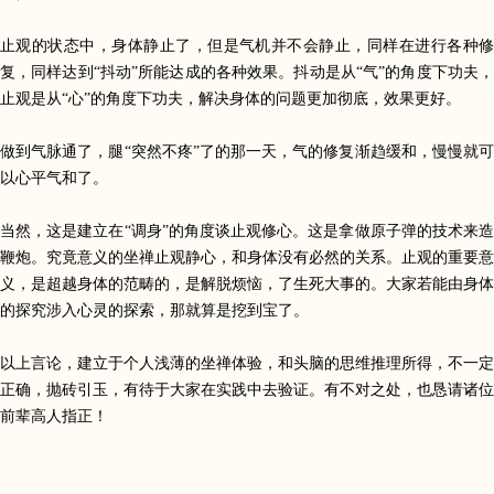
止观的状态中，身体静止了，但是气机并不会静止，同样在进行各种修
复，同样达到
“
抖动
”
所能达成的各种效果。抖动是从
“
气
”
的角度下功夫
止观是从
“
心
”
的角度下功夫，解决身体的问题更加彻底，效果更好。
做到气脉通了，腿
“
突然不疼
”
了的那一天，气的修复渐趋缓和，慢慢就可
以心平气和了。
当然，这是建立在
“
调身
”
的角度谈止观修心。这是拿做原子弹的技术来造
鞭炮。究竟意义的坐禅止观静心，和身体没有必然的关系。止观的重要意
义，是超越身体的范畴的，是解脱烦恼，了生死大事的。大家若能由身体
的探究涉入心灵的探索，那就算是挖到宝了。
以上言论，建立于个人浅薄的坐禅体验，和头脑的思维推理所得，不一定
正确，抛砖引玉，有待于大家在实践中去验证。有不对之处，也恳请诸位
前辈高人指正！