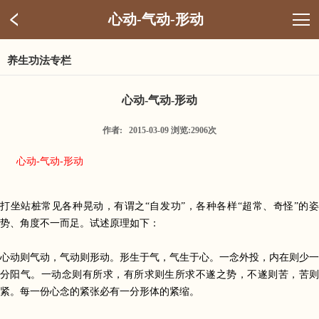
心动-气动-形动
养生功法专栏
心动-气动-形动
作者: 2015-03-09 浏览:2906次
心动-气动-形动
打坐站桩常见各种晃动，有谓之
“
自发功
”
，各种各样
“
超常、奇怪
”
的姿
势、角度不一而足。试述原理如下：
心动则气动，气动则形动。形生于气，气生于心。一念外投，内在则少一
分阳气。一动念则有所求，有所求则生所求不遂之势，不遂则苦，苦则
紧。每一份心念的紧张必有一分形体的紧缩。