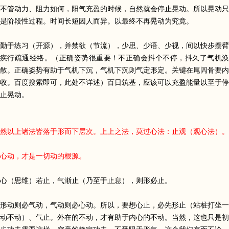
不管动力、阻力如何，阳气充盈的时候，自然就会停止晃动。所以晃动只
是阶段性过程。时间长短因人而异。以最终不再晃动为究竟。
勤于练习（开源），并禁欲（节流），少思、少语、少视，间以快步摆臂
疾行疏通经络。（正确姿势很重要！不正确会抖个不停，抖久了气机涣
散。正确姿势有助于气机下沉，气机下沉则气定形定。关键在尾闾骨要内
收。百度搜索即可，此处不详述）百日筑基，应该可以充盈能量以至于停
止晃动。
然以上诸法皆落于形而下层次。上上之法，莫过心法：止观（观心法）。
心动，才是一切动的根源。
心（思维）若止，气渐止（乃至于止息），则形必止。
形动则必气动，气动则必心动。所以，要想心止，必先形止（站桩打坐一
动不动）、气止。外在的不动，才有助于内心的不动。当然，这也只是初