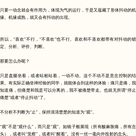
只要一动念就会有作用力，体现为气的运行，于是又蕴藏了形体抖动的机
缘。机缘成熟，就又会有抖动的出现。
所以，
“
喜欢
”
不行，
“
不喜欢
”
也不行。喜欢和不喜欢都带有对抖动的锁
定、分析、评价、判断。
那要怎么办呢？
只是盘腿坐着，或者站桩站着，一动不动。这个不动不是意念控制的结
果。有实际正确坐禅经验的同学，就能体会到这样的体验：痛只是痛，我
知道痛，但痛楚和我是可以分离的，我不被痛楚带走。也就无所谓
“
停
痛楚
”
或者
“
停止抖动
”
了。
不分析不判断为
“
止
”
，保持清清楚楚的知道为
“
观
”
。
“
观
”
不是
“
观什么
”，而只是“观”。如镜子般展现
（所有酸麻胀痛，所有
头）
，或者叫“
觉察
”
，或者叫
“
醒着
”
。没有一丝一毫向外投射的念头。