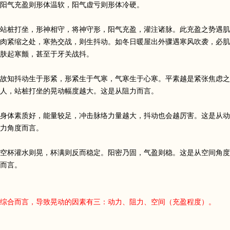
阳气充盈则形体温软，阳气虚亏则形体冷硬。
站桩打坐，形神相守，将神守形，阳气充盈，灌注诸脉。此充盈之势遇肌
肉紧缩之处，寒热交战，则生抖动。如冬日暖屋出外骤遇寒风吹袭，必肌
肤起寒颤，甚至于牙关战抖。
故知抖动生于形紧，形紧生于气寒，气寒生于心寒。平素越是紧张焦虑之
人，站桩打坐的晃动幅度越大。这是从阻力而言。
身体素质好，能量较足，冲击脉络力量越大，抖动也会越厉害。这是从动
力角度而言。
空杯灌水则晃，杯满则反而稳定。阳密乃固，气盈则稳。这是从空间角度
而言。
综合而言，导致晃动的因素有三：动力、阻力、空间（充盈程度）。