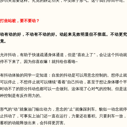
步功夫需要这样。究竟的静定功夫，不受限于形气。这个我们存而不论。
打坐站桩，要不要动？
动有动的好，不动有不动的好。动起来见效明显但不彻底。不动更究
竟。
允许抖动，有助于快速疏通身体通道，但是
“
喜欢上了
”
，会让这个抖动就
停不下来了。因为你喜欢嘛！就抖给你看咯~
有抖动体验的同学一定知道：自发的抖动是可以用意念控制的。想停止就
可以停止，不想停止就可以继续
“
看着
”
自己抖动，甚至于想让身体哪个平
时动不了的部分抖动也都可以一念做到。这体现了心对气的控制。但是这
种控制是有反作用力的。
形气的
“
动
”
就像油门输出动力，意念的
“
止
”
就像踩刹车。貌似一动念就
止抖动了，可事实上油门还一直在运行，力量还在蓄积。只要刹车一放，
蓄积的动能释放出来，会抖得更厉害。